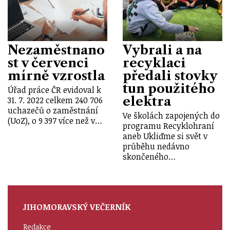
Nezaměstnano
Vybrali a na
st v červenci
recyklaci
mírně vzrostla
předali stovky
tun použitého
Úřad práce ČR evidoval k
elektra
31. 7. 2022 celkem 240 706
uchazečů o zaměstnání
Ve školách zapojených do
(UoZ), o 9 397 více než v…
programu Recyklohraní
aneb Ukliďme si svět v
průběhu nedávno
skončeného…
JIHOMORAVSKÝ VEČERNÍK
Redakce