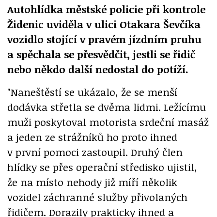
Autohlídka městské policie při kontrole
Židenic uviděla v ulici Otakara Ševčíka
vozidlo stojící v pravém jízdním pruhu
a spěchala se přesvědčit, jestli se řidič
nebo někdo další nedostal do potíží.
"Naneštěstí se ukázalo, že se menší
dodávka střetla se dvěma lidmi. Ležícímu
muži poskytoval motorista srdeční masáž
a jeden ze strážníků ho proto ihned
v první pomoci zastoupil. Druhý člen
hlídky se přes operační středisko ujistil,
že na místo nehody již míří několik
vozidel záchranné služby přivolaných
řidičem. Dorazily prakticky ihned a