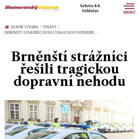
Sobota 8.8.
Soběslav
MENU
Zprávy
›
›
HLAVNÍ STRANA
ZPRÁVY
BRNĚNŠTÍ STRÁŽNÍCI ŘEŠILI TRAGICKOU DOPRAVNÍ…
Sport
Kultura
Brněnští strážníci
Společnost
řešili tragickou
dopravní nehodu