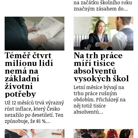
na začátku školního roku
značným zásahem do…
Téměř čtvrt
Na trh práce
milionu lidí
míří tisíce
nemá na
absolventů
základní
vysokých škol
životní
Letní měsíce bývají na
potřeby
trhu práce rušným
obdobím. Přicházejí na
Už 12 měsíců trvá výrazný
něj totiž tisíce
růst inflace, který Česko
absolventů…
nezažilo po desetiletí. Ten
způsobuje, že 81 %…