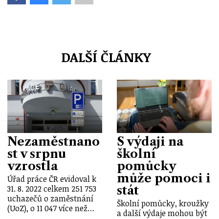
DALŠÍ ČLÁNKY
Nezaměstnano
S výdaji na
st v srpnu
školní
vzrostla
pomůcky
může pomoci i
Úřad práce ČR evidoval k
stát
31. 8. 2022 celkem 251 753
uchazečů o zaměstnání
Školní pomůcky, kroužky
(UoZ), o 11 047 více než…
a další výdaje mohou být