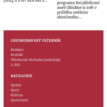
(UoZ), o 9 397 více než v…
programu Recyklohraní
aneb Ukliďme si svět v
průběhu nedávno
skončeného…
JIHOMORAVSKÝ VEČERNÍK
Redakce
Kontakt
Všeobecné obchodní podmínky
RSS
KATEGORIE
Zprávy
Sport
Kultura
Společnost