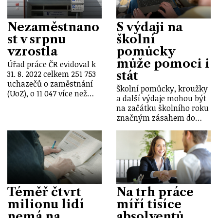
Nezaměstnano
S výdaji na
st v srpnu
školní
vzrostla
pomůcky
může pomoci i
Úřad práce ČR evidoval k
stát
31. 8. 2022 celkem 251 753
uchazečů o zaměstnání
Školní pomůcky, kroužky
(UoZ), o 11 047 více než…
a další výdaje mohou být
na začátku školního roku
značným zásahem do…
Téměř čtvrt
Na trh práce
milionu lidí
míří tisíce
nemá na
absolventů