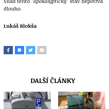
Snad tento
"apokalyptický"
stav nepotrvá
dlouho.
Lukáš Blokša
DALŠÍ ČLÁNKY