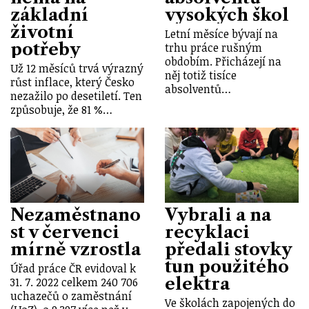
základní
vysokých škol
životní
Letní měsíce bývají na
potřeby
trhu práce rušným
obdobím. Přicházejí na
Už 12 měsíců trvá výrazný
něj totiž tisíce
růst inflace, který Česko
absolventů…
nezažilo po desetiletí. Ten
způsobuje, že 81 %…
Nezaměstnano
Vybrali a na
st v červenci
recyklaci
mírně vzrostla
předali stovky
tun použitého
Úřad práce ČR evidoval k
elektra
31. 7. 2022 celkem 240 706
uchazečů o zaměstnání
Ve školách zapojených do