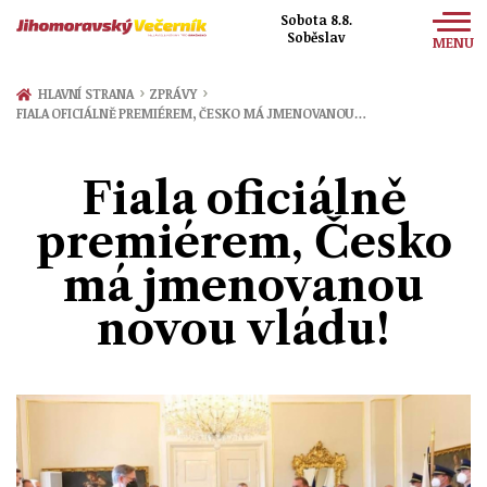
Sobota 8.8.
Soběslav
MENU
Zprávy
›
›
HLAVNÍ STRANA
ZPRÁVY
FIALA OFICIÁLNĚ PREMIÉREM, ČESKO MÁ JMENOVANOU…
Sport
Kultura
Fiala oficiálně
Společnost
premiérem, Česko
má jmenovanou
novou vládu!