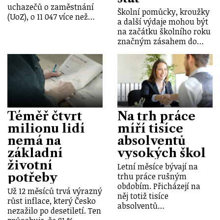
uchazečů o zaměstnání
Školní pomůcky, kroužky
(UoZ), o 11 047 více než…
a další výdaje mohou být
na začátku školního roku
značným zásahem do…
Téměř čtvrt
Na trh práce
milionu lidí
míří tisíce
nemá na
absolventů
základní
vysokých škol
životní
Letní měsíce bývají na
potřeby
trhu práce rušným
obdobím. Přicházejí na
Už 12 měsíců trvá výrazný
něj totiž tisíce
růst inflace, který Česko
absolventů…
nezažilo po desetiletí. Ten