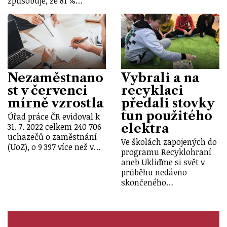
způsobuje, že 81 %…
Nezaměstnano
Vybrali a na
st v červenci
recyklaci
mírně vzrostla
předali stovky
tun použitého
Úřad práce ČR evidoval k
elektra
31. 7. 2022 celkem 240 706
uchazečů o zaměstnání
Ve školách zapojených do
(UoZ), o 9 397 více než v…
programu Recyklohraní
aneb Ukliďme si svět v
průběhu nedávno
skončeného…