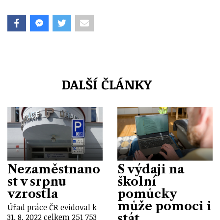
DALŠÍ ČLÁNKY
Nezaměstnano
S výdaji na
st v srpnu
školní
vzrostla
pomůcky
může pomoci i
Úřad práce ČR evidoval k
stát
31. 8. 2022 celkem 251 753