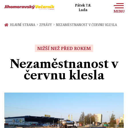
Pátek 7.8.
Lada
MENU
Zprávy
›
›
HLAVNÍ STRANA
ZPRÁVY
NEZAMĚSTNANOST V ČERVNU KLESLA
Sport
Kultura
NIŽŠÍ NEŽ PŘED ROKEM
Společnost
Nezaměstnanost v
červnu klesla