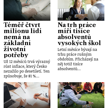
Téměř čtvrt
Na trh práce
milionu lidí
míří tisíce
nemá na
absolventů
základní
vysokých škol
životní
Letní měsíce bývají na
potřeby
trhu práce rušným
obdobím. Přicházejí na
Už 12 měsíců trvá výrazný
něj totiž tisíce
růst inflace, který Česko
absolventů…
nezažilo po desetiletí. Ten
způsobuje, že 81 %…