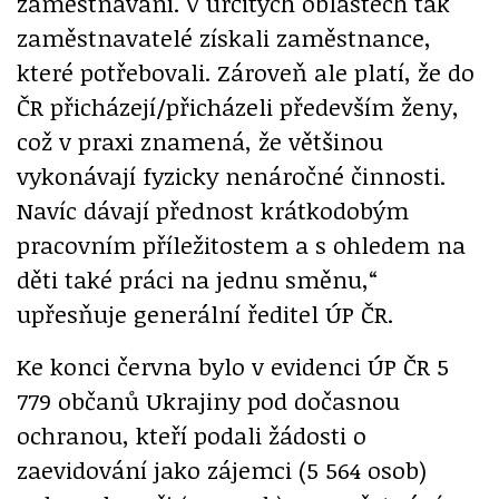
zaměstnávání. V určitých oblastech tak
zaměstnavatelé získali zaměstnance,
které potřebovali. Zároveň ale platí, že do
ČR přicházejí/přicházeli především ženy,
což v praxi znamená, že většinou
vykonávají fyzicky nenáročné činnosti.
Navíc dávají přednost krátkodobým
pracovním příležitostem a s ohledem na
děti také práci na jednu směnu,“
upřesňuje generální ředitel ÚP ČR.
Ke konci června bylo v evidenci ÚP ČR 5
779 občanů Ukrajiny pod dočasnou
ochranou, kteří podali žádosti o
zaevidování jako zájemci (5 564 osob)