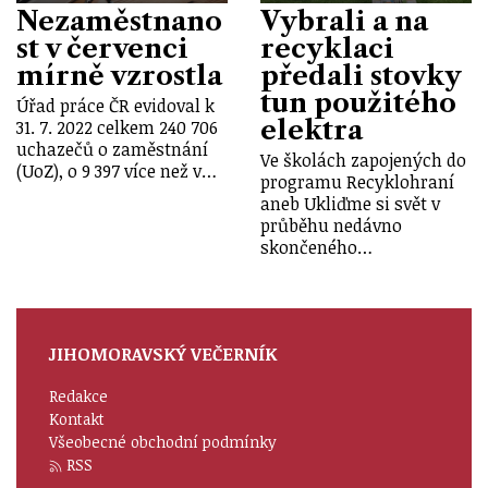
Nezaměstnano
Vybrali a na
st v červenci
recyklaci
mírně vzrostla
předali stovky
tun použitého
Úřad práce ČR evidoval k
elektra
31. 7. 2022 celkem 240 706
uchazečů o zaměstnání
Ve školách zapojených do
(UoZ), o 9 397 více než v…
programu Recyklohraní
aneb Ukliďme si svět v
průběhu nedávno
skončeného…
JIHOMORAVSKÝ VEČERNÍK
Redakce
Kontakt
Všeobecné obchodní podmínky
RSS