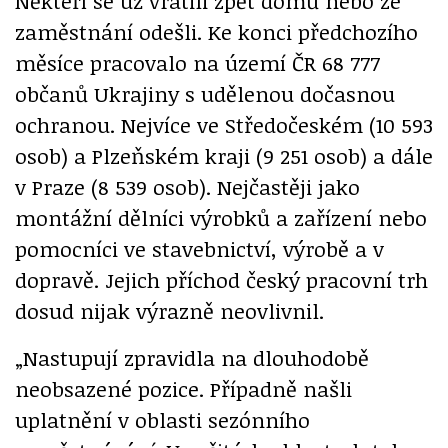
Někteří se už vrátili zpět domů nebo ze
zaměstnání odešli. Ke konci předchozího
měsíce pracovalo na území ČR 68 777
občanů Ukrajiny s udělenou dočasnou
ochranou. Nejvíce ve Středočeském (10 593
osob) a Plzeňském kraji (9 251 osob) a dále
v Praze (8 539 osob). Nejčastěji jako
montážní dělníci výrobků a zařízení nebo
pomocníci ve stavebnictví, výrobě a v
dopravě. Jejich příchod český pracovní trh
dosud nijak výrazně neovlivnil.
„Nastupují zpravidla na dlouhodobě
neobsazené pozice. Případně našli
uplatnění v oblasti sezónního