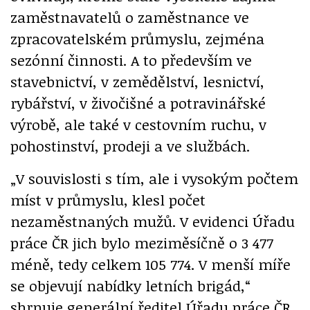
zaměstnavatelů o zaměstnance ve
zpracovatelském průmyslu, zejména
sezónní činnosti. A to především ve
stavebnictví, v zemědělství, lesnictví,
rybářství, v živočišné a potravinářské
výrobě, ale také v cestovním ruchu, v
pohostinství, prodeji a ve službách.
„V souvislosti s tím, ale i vysokým počtem
míst v průmyslu, klesl počet
nezaměstnaných mužů. V evidenci Úřadu
práce ČR jich bylo meziměsíčně o 3 477
méně, tedy celkem 105 774. V menší míře
se objevují nabídky letních brigád,“
shrnuje generální ředitel Úřadu práce ČR