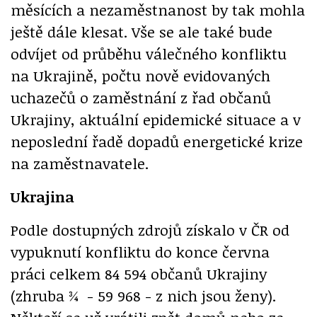
měsících a nezaměstnanost by tak mohla
ještě dále klesat. Vše se ale také bude
odvíjet od průběhu válečného konfliktu
na Ukrajině, počtu nově evidovaných
uchazečů o zaměstnání z řad občanů
Ukrajiny, aktuální epidemické situace a v
neposlední řadě dopadů energetické krize
na zaměstnavatele.
Ukrajina
Podle dostupných zdrojů získalo v ČR od
vypuknutí konfliktu do konce června
práci celkem 84 594 občanů Ukrajiny
(zhruba ¾ - 59 968 - z nich jsou ženy).