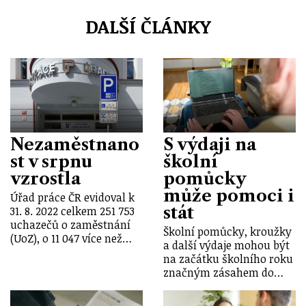
DALŠÍ ČLÁNKY
Nezaměstnano
S výdaji na
st v srpnu
školní
vzrostla
pomůcky
může pomoci i
Úřad práce ČR evidoval k
stát
31. 8. 2022 celkem 251 753
uchazečů o zaměstnání
Školní pomůcky, kroužky
(UoZ), o 11 047 více než…
a další výdaje mohou být
na začátku školního roku
značným zásahem do…