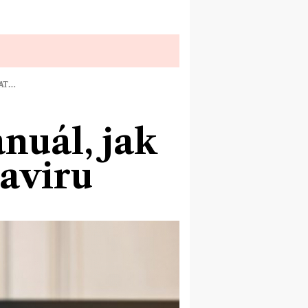
VAT…
nuál, jak
aviru