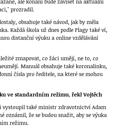
kázané, ale konání bude záviset na aktuální
ci," prozradil.
ostaly, obsahuje také návod, jak by měla
ka. Každá škola už dnes podle Plagy také ví,
dnou distanční výuku a online vzdělávání
ležité zmapovat, co žáci umějí, ne to, co
e neumějí. Manuál obsahuje také koronalinku,
efonní čísla pro ředitele, na které se mohou
ku ve standardním režimu, řekl Vojtěch
i vystoupil také ministr zdravotnictví Adam
né oznámil, že se budou snažit, aby se výuka
dním režimu.