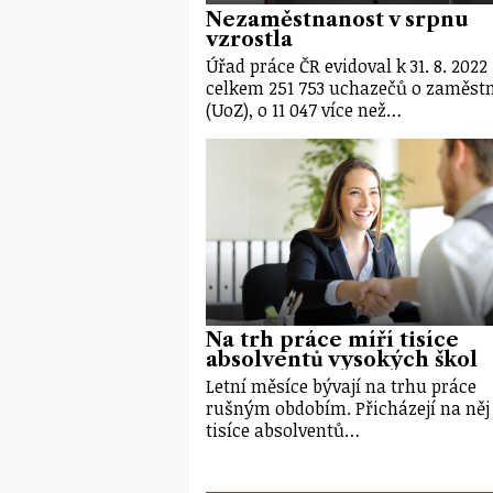
Nezaměstnanost v srpnu
vzrostla
Úřad práce ČR evidoval k 31. 8. 2022
celkem 251 753 uchazečů o zaměst
(UoZ), o 11 047 více než…
Na trh práce míří tisíce
absolventů vysokých škol
Letní měsíce bývají na trhu práce
rušným obdobím. Přicházejí na něj 
tisíce absolventů…