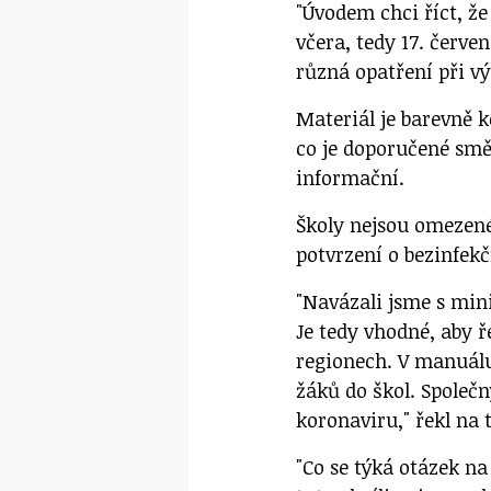
"Úvodem chci říct, že
včera, tedy 17. červen
různá opatření při vý
Materiál je barevně k
co je doporučené smě
informační.
Školy nejsou omezené
potvrzení o bezinfekč
"Navázali jsme s min
Je tedy vhodné, aby ře
regionech. V manuálu
žáků do škol. Společ
koronaviru," řekl na 
"Co se týká otázek na