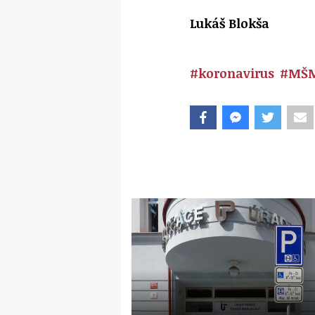
Lukáš Blokša
#koronavirus
#MŠ