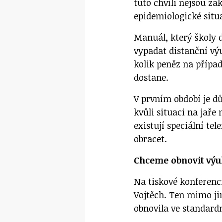
tuto chvíli nejsou za
epidemiologické situa
Manuál, který školy d
vypadat distanční výu
kolik peněz na přípa
dostane.
V prvním období je dů
kvůli situaci na jař
existují speciální tel
obracet.
Chceme obnovit výu
Na tiskové konferenc
Vojtěch. Ten mimo ji
obnovila ve standar