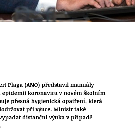
bert Plaga (ANO) představil manuály
ři epidemii koronaviru v novém školním
huje přesná hygienická opatření, která
održovat při výuce. Ministr také
 vypadat distanční výuka v případě
.