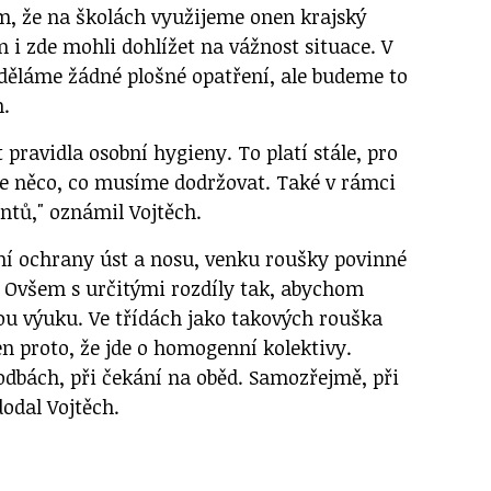
om, že na školách využijeme onen krajský
 i zde mohli dohlížet na vážnost situace. V
ěláme žádné plošné opatření, ale budeme to
h.
 pravidla osobní hygieny. To platí stále, pro
 je něco, co musíme dodržovat. Také v rámci
ntů," oznámil Vojtěch.
ní ochrany úst a nosu, venku roušky povinné
. Ovšem s určitými rozdíly tak, abychom
u výuku. Ve třídách jako takových rouška
n proto, že jde o homogenní kolektivy.
dbách, při čekání na oběd. Samozřejmě, při
odal Vojtěch.