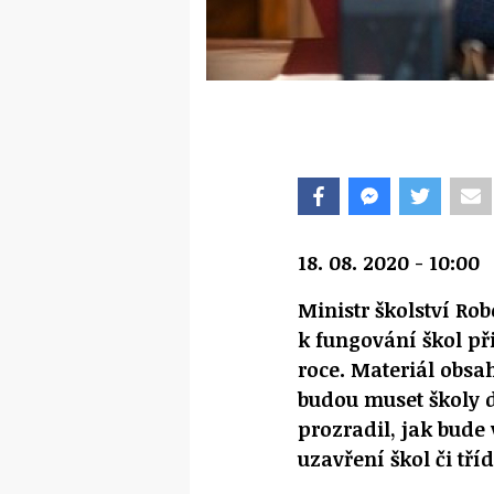
18. 08. 2020 - 10:00
Ministr školství Ro
k fungování škol p
roce. Materiál obsa
budou muset školy d
prozradil, jak bude
uzavření škol či tříd