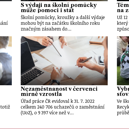
S výdaji na školní pomůcky
Témě
může pomoci i stát
na z
Školní pomůcky, kroužky a další výdaje
Už 12
nání
mohou být na začátku školního roku
který
značným zásahem do…
způso
Nezaměstnanost v červenci
Vybr
mírně vzrostla
stov
Úřad práce ČR evidoval k 31. 7. 2022
Ve šk
totiž
celkem 240 706 uchazečů o zaměstnání
Recyk
(UoZ), o 9 397 více než v…
průb