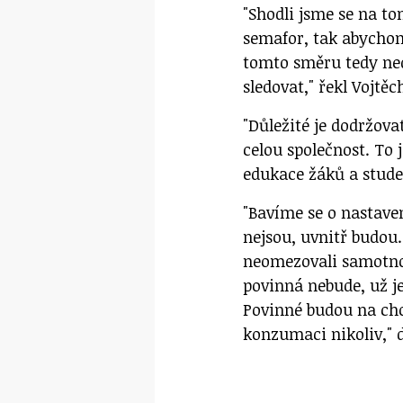
"Shodli jsme se na t
semafor, tak abychom
tomto směru tedy ned
sledovat," řekl Vojtěc
"Důležité je dodržovat
celou společnost. To
edukace žáků a stude
"Bavíme se o nastave
nejsou, uvnitř budou
neomezovali samotno
povinná nebude, už je
Povinné budou na cho
konzumaci nikoliv," d