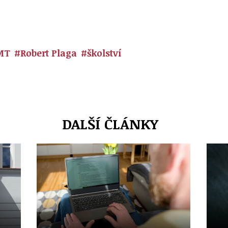
MT
#Robert Plaga
#školství
DALŠÍ ČLÁNKY