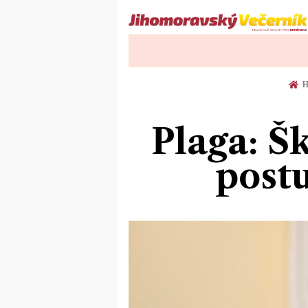
H
Plaga: Š
post