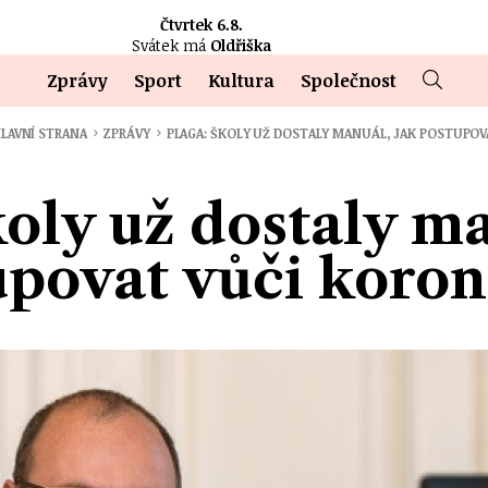
Čtvrtek 6.8.
Svátek má
Oldřiška
Zprávy
Sport
Kultura
Společnost
›
›
LAVNÍ STRANA
ZPRÁVY
PLAGA: ŠKOLY UŽ DOSTALY MANUÁL, JAK POSTUPO
koly už dostaly ma
upovat vůči koron