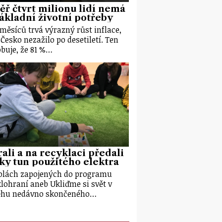
ř čtvrt milionu lidí nemá
ákladní životní potřeby
 měsíců trvá výrazný růst inflace,
 Česko nezažilo po desetiletí. Ten
buje, že 81 %…
ali a na recyklaci předali
ky tun použitého elektra
olách zapojených do programu
lohraní aneb Ukliďme si svět v
ěhu nedávno skončeného…