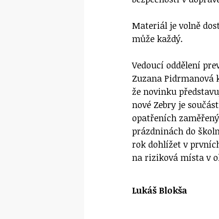
Materiál je volně do
může každý.
Vedoucí oddělení prev
Zuzana Pidrmanová k 
že novinku představu
nové Zebry je součás
opatřeních zaměřenýc
prázdninách do školní
rok dohlížet v první
na riziková místa v o
Lukáš Blokša