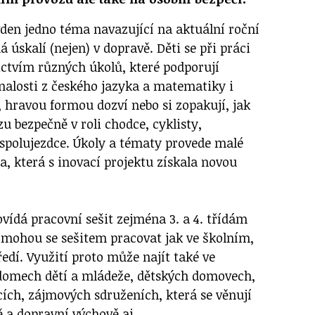
ýden jedno téma navazující na aktuální roční
á úskalí (nejen) v dopravě. Děti se při práci
ictvím různých úkolů, které podporují
znalosti z českého jazyka a matematiky i
 hravou formou dozví nebo si zopakují, jak
u bezpečně v roli chodce, cyklisty,
 spolujezdce. Úkoly a tématy provede malé
a, která s inovací projektu získala novou
vídá pracovní sešit zejména 3. a 4. třídám
i mohou se sešitem pracovat jak ve školním,
edí. Využití proto může najít také ve
domech dětí a mládeže, dětských domovech,
ích, zájmových sdruženích, která se věnují
ě a dopravní výchově aj.