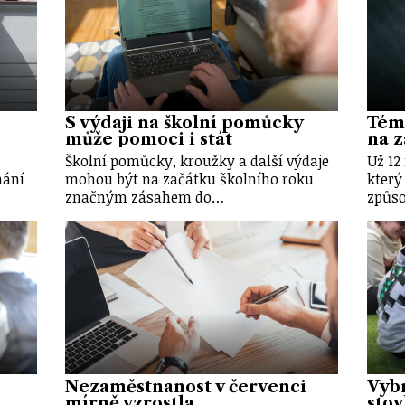
S výdaji na školní pomůcky
Témě
může pomoci i stát
na z
Školní pomůcky, kroužky a další výdaje
Už 12
nání
mohou být na začátku školního roku
který
značným zásahem do…
způso
Nezaměstnanost v červenci
Vybr
mírně vzrostla
stov