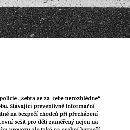
 policie „Zebra se za Tebe nerozhlédne“
bu. Stávající preventivně informační
ritně na bezpečí chodců při přecházení
ovní sešit pro děti zaměřený nejen na
ním provozu ale také na osobní bezpečí.