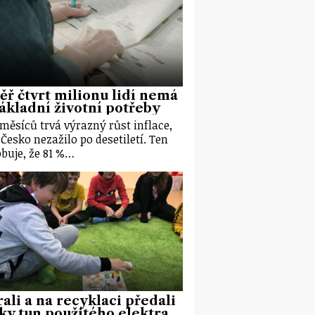
ř čtvrt milionu lidí nemá
ákladní životní potřeby
 měsíců trvá výrazný růst inflace,
 Česko nezažilo po desetiletí. Ten
buje, že 81 %…
ali a na recyklaci předali
ky tun použitého elektra