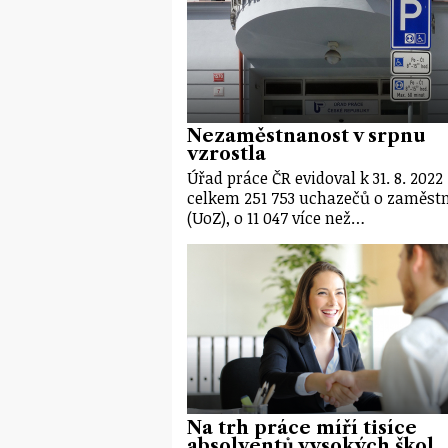
Nezaměstnanost v srpnu
vzrostla
Úřad práce ČR evidoval k 31. 8. 2022
celkem 251 753 uchazečů o zaměst
(UoZ), o 11 047 více než…
Na trh práce míří tisíce
absolventů vysokých škol