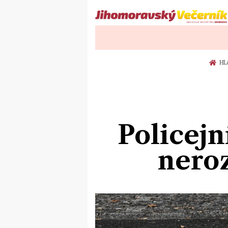
HL
Policejn
nero