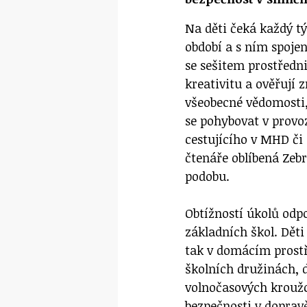
Na děti čeká každý t
období a s ním spojen
se sešitem prostředn
kreativitu a ověřují 
všeobecné vědomosti,
se pohybovat v provoz
cestujícího v MHD či
čtenáře oblíbená Zebr
podobu.
Obtížností úkolů odpo
základních škol. Dět
tak v domácím prostř
školních družinách, 
volnočasových kroužc
bezpečnosti v doprav