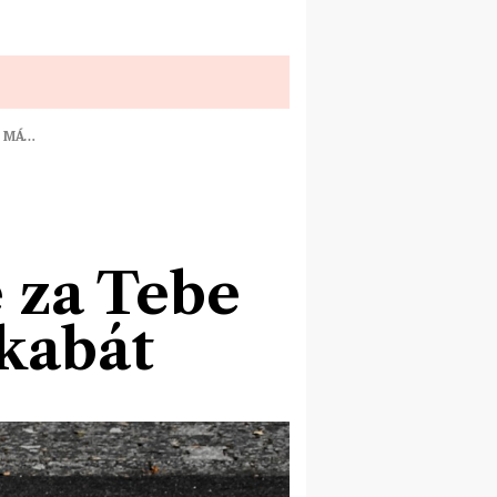
E MÁ…
e za Tebe
kabát