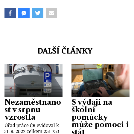
DALŠÍ ČLÁNKY
Nezaměstnano
S výdaji na
st v srpnu
školní
vzrostla
pomůcky
může pomoci i
Úřad práce ČR evidoval k
stát
31. 8. 2022 celkem 251 753