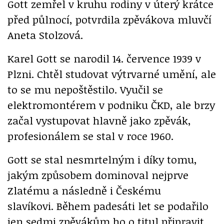
Gott zemřel v kruhu rodiny v úterý krátce
před půlnocí, potvrdila zpěvákova mluvčí
Aneta Stolzová.
Karel Gott se narodil 14. července 1939 v
Plzni. Chtěl studovat výtrvarné umění, ale
to se mu nepoštěstilo. Vyučil se
elektromontérem v podniku ČKD, ale brzy
začal vystupovat hlavně jako zpěvák,
profesionálem se stal v roce 1960.
Gott se stal nesmrtelným i díky tomu,
jakým způsobem dominoval nejprve
Zlatému a následně i Českému
slavíkovi. Během padesáti let se podařilo
jen sedmi zpěvákům ho o titul připravit.