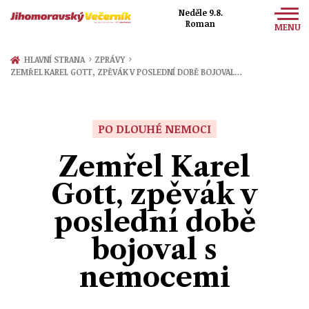
Neděle 9.8.
Roman
MENU
Zprávy
›
›
HLAVNÍ STRANA
ZPRÁVY
ZEMŘEL KAREL GOTT, ZPĚVÁK V POSLEDNÍ DOBĚ BOJOVAL…
Sport
Kultura
PO DLOUHÉ NEMOCI
Společnost
Zemřel Karel
Gott, zpěvák v
poslední době
bojoval s
nemocemi