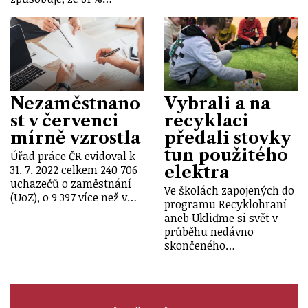
Nezaměstnano
Vybrali a na
st v červenci
recyklaci
mírně vzrostla
předali stovky
tun použitého
Úřad práce ČR evidoval k
elektra
31. 7. 2022 celkem 240 706
uchazečů o zaměstnání
Ve školách zapojených do
(UoZ), o 9 397 více než v…
programu Recyklohraní
aneb Ukliďme si svět v
průběhu nedávno
skončeného…