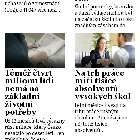
uchazečů o zaměstnání
Školní pomůcky, kroužky
(UoZ), o 11 047 více než…
a další výdaje mohou být
na začátku školního roku
značným zásahem do…
Téměř čtvrt
Na trh práce
milionu lidí
míří tisíce
nemá na
absolventů
základní
vysokých škol
životní
Letní měsíce bývají na
potřeby
trhu práce rušným
obdobím. Přicházejí na
Už 12 měsíců trvá výrazný
něj totiž tisíce
růst inflace, který Česko
absolventů…
nezažilo po desetiletí. Ten
způsobuje, že 81 %…