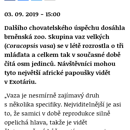
03. 09. 2019 - 15:00
Dalšího chovatelského úspěchu dosáhla
brněnská zoo. Skupina vaz velkých
(
Coracopsis vasa
) se v létě rozrostla o tři
mláďata a celkem tak v současné době
čítá osm jedinců. Návštěvníci mohou
tyto největší africké papoušky vidět
v Exotáriu.
„Vaza je nesmírně zajímavý druh
s několika specifiky. Nejviditelnější je asi
to, že samici v době reprodukce silně
opelichá hlava, takže je vidět