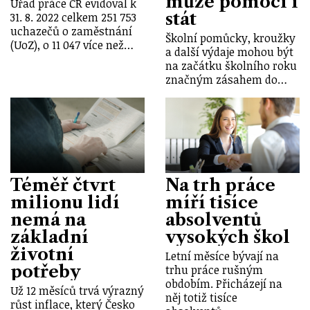
může pomoci i
Úřad práce ČR evidoval k
stát
31. 8. 2022 celkem 251 753
uchazečů o zaměstnání
Školní pomůcky, kroužky
(UoZ), o 11 047 více než…
a další výdaje mohou být
na začátku školního roku
značným zásahem do…
Téměř čtvrt
Na trh práce
milionu lidí
míří tisíce
nemá na
absolventů
základní
vysokých škol
životní
Letní měsíce bývají na
potřeby
trhu práce rušným
obdobím. Přicházejí na
Už 12 měsíců trvá výrazný
něj totiž tisíce
růst inflace, který Česko