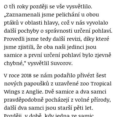
O tři roky později se vše vysvětlilo.
„Zaznamenali jsme pelichání u obou
ptáků v oblasti hlavy, což v nás vyvolalo
další pochyby o správnosti určení pohlaví.
Provedli jsme tedy další revizi, díky které
jsme zjistili, že oba naši jedinci jsou
samice a první určení pohlaví bylo zjevně
chybné,“ vysvětlil Suvorov.
V roce 2018 se nám podařilo přivézt šest
nových papoušků z uzavřené zoo Tropical
Wings z Anglie. Dvě samice a dva samci
pravděpodobně pocházejí z volné přírody,
další dva samci jsou starší pěti let.
Později, v době, kdy jedna ze samic