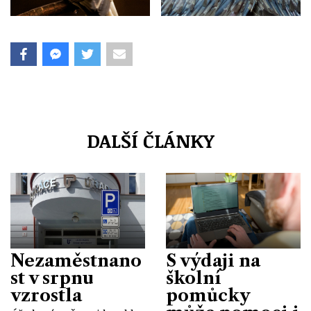
DALŠÍ ČLÁNKY
Nezaměstnano
S výdaji na
st v srpnu
školní
vzrostla
pomůcky