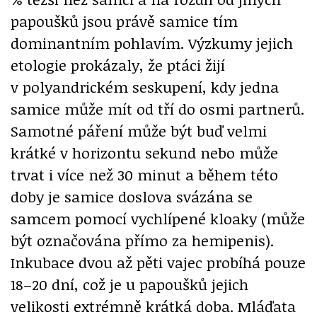
papoušků jsou právě samice tím
dominantním pohlavím. Výzkumy jejich
etologie prokázaly, že ptáci žijí
v polyandrickém seskupení, kdy jedna
samice může mít od tří do osmi partnerů.
Samotné páření může být buď velmi
krátké v horizontu sekund nebo může
trvat i více než 30 minut a během této
doby je samice doslova svázána se
samcem pomocí vychlípené kloaky (může
být označována přímo za hemipenis).
Inkubace dvou až pěti vajec probíhá pouze
18–20 dní, což je u papoušků jejich
velikosti extrémně krátká doba. Mláďata