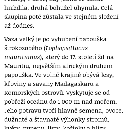
hnízdila, druhá bohužel uhynula. Celá
skupina poté zůstala ve stejném složení
až dodnes.
Vaza velký je po vyhubení papouška
širokozobého (
Lophopsittacus
mauritianus
), který do 17. století žil na
Mauritiu, největším africkým druhem
papouška. Ve volné krajině obývá lesy,
křoviny a savany Madagaskaru a
Komorských ostrovů. Vyskytuje se od
pobřeží oceánu do 1 000 m nad mořem.
Jeho potravu tvoří hlavně semena, ovoce,
dužnaté a šťavnaté výhonky stromů,
květy, pupeny, listy, kořínky a hlízy.