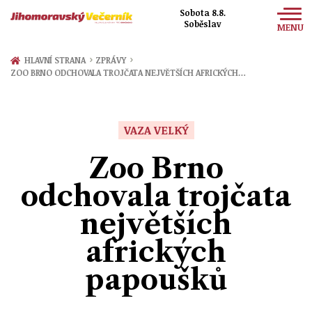
Sobota 8.8.
Soběslav
MENU
Zprávy
›
›
HLAVNÍ STRANA
ZPRÁVY
ZOO BRNO ODCHOVALA TROJČATA NEJVĚTŠÍCH AFRICKÝCH…
Sport
Kultura
VAZA VELKÝ
Společnost
Zoo Brno
odchovala trojčata
největších
afrických
papoušků