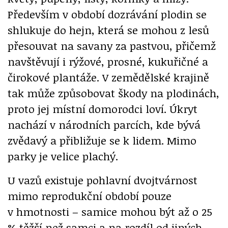
Především v období dozrávání plodin se
shlukuje do hejn, která se mohou z lesů
přesouvat na savany za pastvou, přičemž
navštěvují i rýžové, prosné, kukuřičné a
čirokové plantáže. V zemědělské krajině
tak může způsobovat škody na plodinách,
proto jej místní domorodci loví. Úkryt
nachází v národních parcích, kde bývá
zvědavý a přibližuje se k lidem. Mimo
parky je velice plachý.
U vazů existuje pohlavní dvojtvárnost
mimo reprodukční období pouze
v hmotnosti – samice mohou být až o 25
% těžší než samci a na rozdíl od jiných