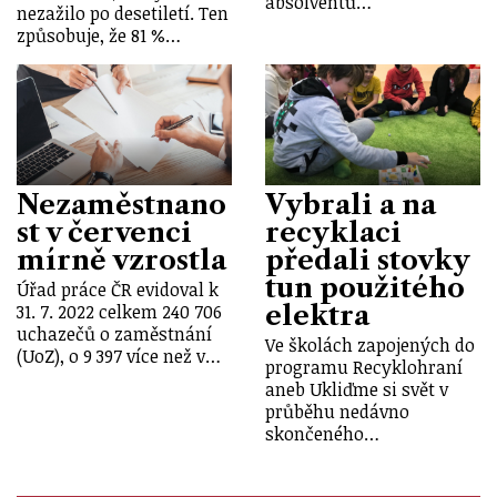
absolventů…
nezažilo po desetiletí. Ten
způsobuje, že 81 %…
Nezaměstnano
Vybrali a na
st v červenci
recyklaci
mírně vzrostla
předali stovky
tun použitého
Úřad práce ČR evidoval k
elektra
31. 7. 2022 celkem 240 706
uchazečů o zaměstnání
Ve školách zapojených do
(UoZ), o 9 397 více než v…
programu Recyklohraní
aneb Ukliďme si svět v
průběhu nedávno
skončeného…