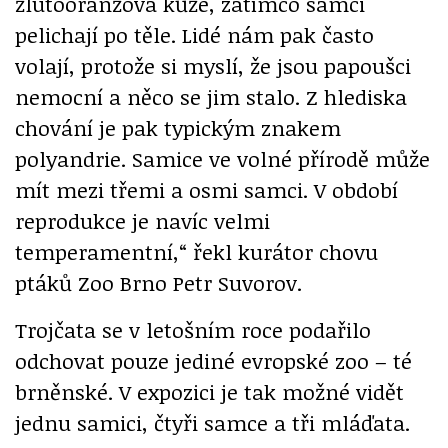
žlutooranžová kůže, zatímco samci
pelichají po těle. Lidé nám pak často
volají, protože si myslí, že jsou papoušci
nemocní a něco se jim stalo. Z hlediska
chování je pak typickým znakem
polyandrie. Samice ve volné přírodě může
mít mezi třemi a osmi samci. V období
reprodukce je navíc velmi
temperamentní,“ řekl kurátor chovu
ptáků Zoo Brno Petr Suvorov.
Trojčata se v letošním roce podařilo
odchovat pouze jediné evropské zoo – té
brněnské. V expozici je tak možné vidět
jednu samici, čtyři samce a tři mláďata.