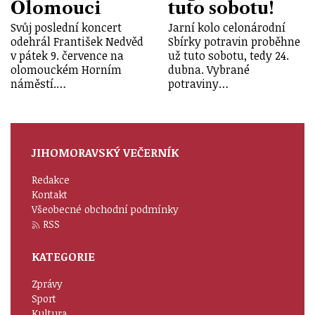
Olomouci
tuto sobotu!
Svůj poslední koncert
Jarní kolo celonárodní
odehrál František Nedvěd
Sbírky potravin proběhne
v pátek 9. července na
už tuto sobotu, tedy 24.
olomouckém Horním
dubna. Vybrané
náměstí.…
potraviny…
JIHOMORAVSKÝ VEČERNÍK
Redakce
Kontakt
Všeobecné obchodní podmínky
RSS
KATEGORIE
Zprávy
Sport
Kultura