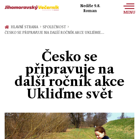
Neděle 9.8.
Roman
MENU
Zprávy
›
›
HLAVNÍ STRANA
SPOLEČNOST
ČESKO SE PŘIPRAVUJE NA DALŠÍ ROČNÍK AKCE UKLIĎME…
Sport
Kultura
Česko se
Společnost
připravuje na
další ročník akce
Ukliďme svět