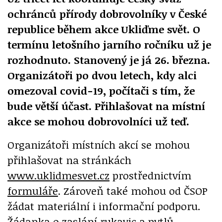
ochránců přírody dobrovolníky v České
republice během akce Ukliďme svět. O
termínu letošního jarního ročníku už je
rozhodnuto. Stanovený je já 26. března.
Organizátoři po dvou letech, kdy alci
omezoval covid-19, počítači s tím, že
bude větší účast. Přihlašovat na místní
akce se mohou dobrovolníci už teď.
Organizátoři místních akcí se mohou
přihlašovat na stránkách
www.uklidmesvet.cz
prostřednictvím
formuláře
. Zároveň také mohou od ČSOP
žádat materiální i informační podporu.
Žádanka o zaslání rukavic a pytlů