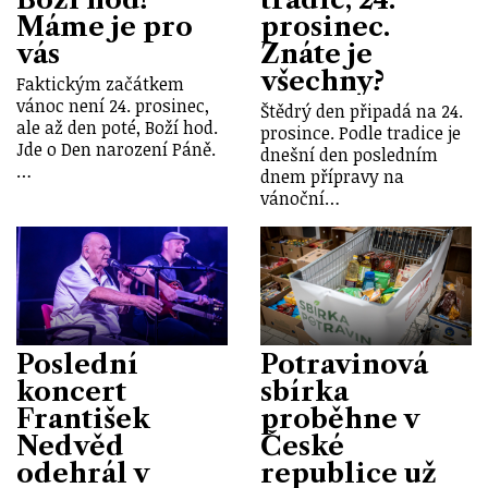
Máme je pro
prosinec.
vás
Znáte je
všechny?
Faktickým začátkem
vánoc není 24. prosinec,
Štědrý den připadá na 24.
ale až den poté, Boží hod.
prosince. Podle tradice je
Jde o Den narození Páně.
dnešní den posledním
…
dnem přípravy na
vánoční…
Poslední
Potravinová
koncert
sbírka
František
proběhne v
Nedvěd
České
odehrál v
republice už