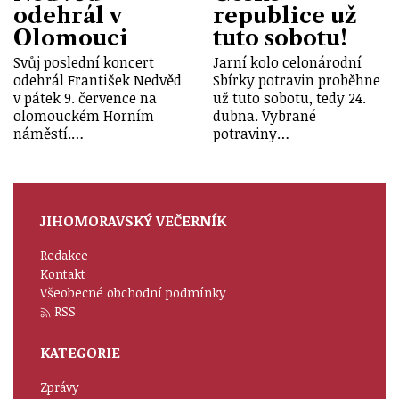
odehrál v
republice už
Olomouci
tuto sobotu!
Svůj poslední koncert
Jarní kolo celonárodní
odehrál František Nedvěd
Sbírky potravin proběhne
v pátek 9. července na
už tuto sobotu, tedy 24.
olomouckém Horním
dubna. Vybrané
náměstí.…
potraviny…
JIHOMORAVSKÝ VEČERNÍK
Redakce
Kontakt
Všeobecné obchodní podmínky
RSS
KATEGORIE
Zprávy