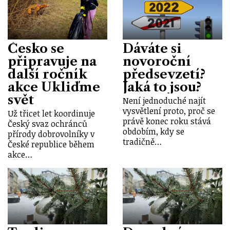
Česko se
Dáváte si
připravuje na
novoroční
další ročník
předsevzetí?
akce Ukliďme
Jaká to jsou?
svět
Není jednoduché najít
vysvětlení proto, proč se
Už třicet let koordinuje
právě konec roku stává
Český svaz ochránců
obdobím, kdy se
přírody dobrovolníky v
tradičně…
České republice během
akce…