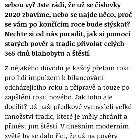
sebou vy? Jste rádi, že už se číslovky
2020 zbavíme, nebo se najde něco, proč
se vám po končícím roce bude stýskat?
Nechte si od nás poradit, jak si pomocí
starých pověr a tradic přivolat celých
365 dnů blahobytu a štěstí.
Z nějakého důvodu je každý přelom roku
pro lidi impulzem k bilancování
odcházejícího roku a přípravě a touze po
zajištění roku nového. Jak toho ale
docílit? Už naši předkové vymysleli velké
množství tradic, které je měly chránit a
přinést jim štěstí. V dnešním moderním
světě by se dalo říct, že už na pověry