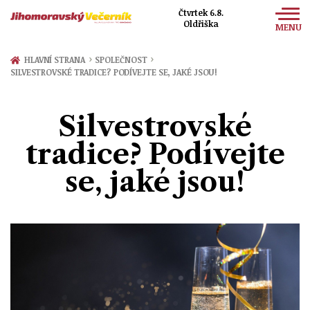
Čtvrtek 6.8.
Oldřiška
MENU
Zprávy
›
›
HLAVNÍ STRANA
SPOLEČNOST
SILVESTROVSKÉ TRADICE? PODÍVEJTE SE, JAKÉ JSOU!
Sport
Kultura
Silvestrovské
Společnost
tradice? Podívejte
se, jaké jsou!