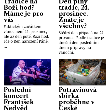
Tradice na
Den plný
Boží hod?
tradic, 24.
Máme je pro
prosinec.
vás
Znáte je
všechny?
Faktickým začátkem
vánoc není 24. prosinec,
Štědrý den připadá na 24.
ale až den poté, Boží hod.
prosince. Podle tradice je
Jde o Den narození Páně.
dnešní den posledním
…
dnem přípravy na
vánoční…
Poslední
Potravinová
koncert
sbírka
František
proběhne v
Nedvěd
České