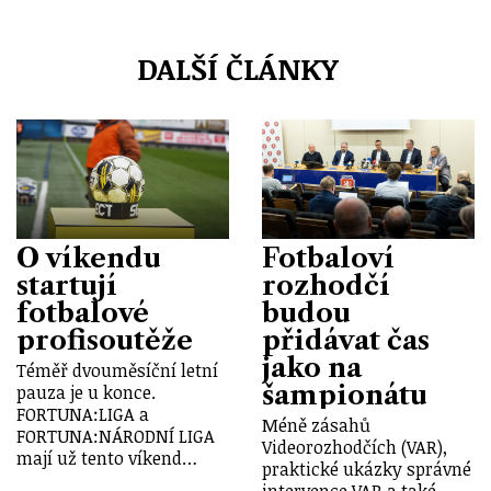
DALŠÍ ČLÁNKY
O víkendu
Fotbaloví
startují
rozhodčí
fotbalové
budou
profisoutěže
přidávat čas
jako na
Téměř dvouměsíční letní
šampionátu
pauza je u konce.
FORTUNA:LIGA a
Méně zásahů
FORTUNA:NÁRODNÍ LIGA
Videorozhodčích (VAR),
mají už tento víkend…
praktické ukázky správné
intervence VAR a také