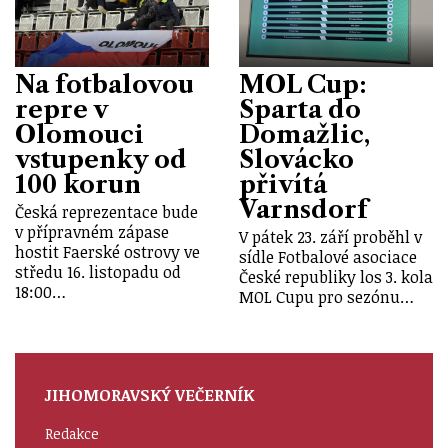
Na fotbalovou
MOL Cup:
repre v
Sparta do
Olomouci
Domažlic,
vstupenky od
Slovácko
100 korun
přivítá
Varnsdorf
Česká reprezentace bude
v přípravném zápase
V pátek 23. září proběhl v
hostit Faerské ostrovy ve
sídle Fotbalové asociace
středu 16. listopadu od
České republiky los 3. kola
18:00…
MOL Cupu pro sezónu…
JIHOMORAVSKÝ VEČERNÍK
Redakce