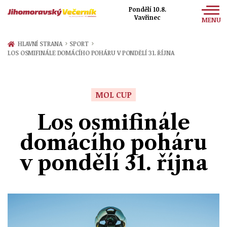
Pondělí 10.8.
Vavřinec
MENU
Zprávy
›
›
HLAVNÍ STRANA
SPORT
LOS OSMIFINÁLE DOMÁCÍHO POHÁRU V PONDĚLÍ 31. ŘÍJNA
Sport
Kultura
MOL CUP
Společnost
Los osmifinále
domácího poháru
v pondělí 31. října