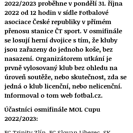
2022/2023 proběhne v pondělí 31. října
2022 od 12 hodin v sídle Fotbalové
asociace České republiky v přímém
přenosu stanice ČT sport. V osmifinále
se losují herní dvojice s tím, že kluby
jsou zařazeny do jednoho koše, bez
nasazení. Organizátorem utkání je
prvně vylosovaný klub bez ohledu na
úroveň soutěže, nebo skutečnost, zda se
jedná o klub licenční, nebo nelicenční.
Informoval o tom web fotbal.cz.
Účastníci osmifinále MOL Cupu
2022/2023:
FC Trinity Zlín, FC Slovan Liberec, SK