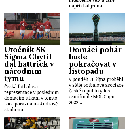
například jedna…
Útočník SK
Domácí pohár
Sigma Chytil
bude
dal hattrick v
pokračovat v
národním
listopadu
týmu
V pondělí 31. října proběhl
v sídle Fotbalové asociace
Česká fotbalová
České republiky los
reprezentace v posledním
osmifinále MOL Cupu
domácím utkání v tomto
2022…
roce porazila na Andrově
stadionu…