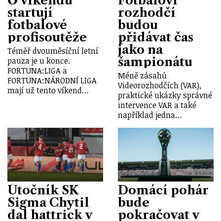
O víkendu
Fotbaloví
startují
rozhodčí
fotbalové
budou
profisoutěže
přidávat čas
jako na
Téměř dvouměsíční letní
šampionátu
pauza je u konce.
FORTUNA:LIGA a
Méně zásahů
FORTUNA:NÁRODNÍ LIGA
Videorozhodčích (VAR),
mají už tento víkend…
praktické ukázky správné
intervence VAR a také
například jedna…
Útočník SK
Domácí pohár
Sigma Chytil
bude
dal hattrick v
pokračovat v