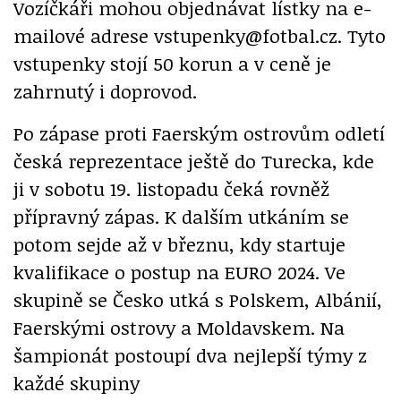
Vozíčkáři mohou objednávat lístky na e-
mailové adrese vstupenky@fotbal.cz. Tyto
vstupenky stojí 50 korun a v ceně je
zahrnutý i doprovod.
Po zápase proti Faerským ostrovům odletí
česká reprezentace ještě do Turecka, kde
ji v sobotu 19. listopadu čeká rovněž
přípravný zápas. K dalším utkáním se
potom sejde až v březnu, kdy startuje
kvalifikace o postup na EURO 2024. Ve
skupině se Česko utká s Polskem, Albánií,
Faerskými ostrovy a Moldavskem. Na
šampionát postoupí dva nejlepší týmy z
každé skupiny