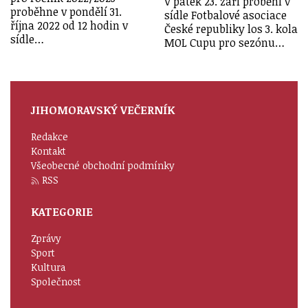
V pátek 23. září proběhl v
proběhne v pondělí 31.
sídle Fotbalové asociace
října 2022 od 12 hodin v
České republiky los 3. kola
sídle…
MOL Cupu pro sezónu…
JIHOMORAVSKÝ VEČERNÍK
Redakce
Kontakt
Všeobecné obchodní podmínky
RSS
KATEGORIE
Zprávy
Sport
Kultura
Společnost