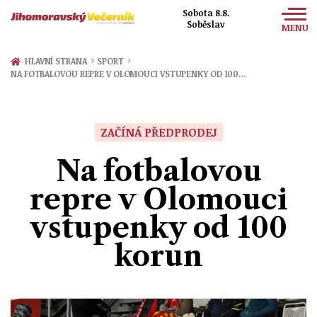
Sobota 8.8.
Soběslav
MENU
Zprávy
›
›
HLAVNÍ STRANA
SPORT
NA FOTBALOVOU REPRE V OLOMOUCI VSTUPENKY OD 100…
Sport
Kultura
ZAČÍNÁ PŘEDPRODEJ
Společnost
Na fotbalovou
repre v Olomouci
vstupenky od 100
korun