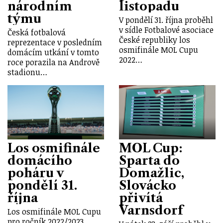
národním
listopadu
týmu
V pondělí 31. října proběhl
v sídle Fotbalové asociace
Česká fotbalová
České republiky los
reprezentace v posledním
osmifinále MOL Cupu
domácím utkání v tomto
2022…
roce porazila na Andrově
stadionu…
Los osmifinále
MOL Cup:
domácího
Sparta do
poháru v
Domažlic,
pondělí 31.
Slovácko
října
přivítá
Varnsdorf
Los osmifinále MOL Cupu
pro ročník 2022/2023