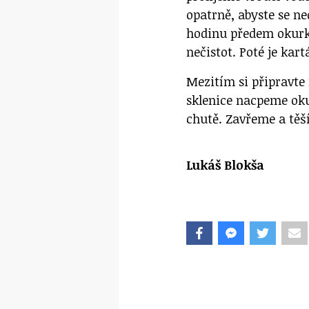
opatrně, abyste se ne
hodinu předem okurky
nečistot. Poté je ka
Mezitím si připravt
sklenice nacpeme oku
chutě. Zavřeme a těš
Lukáš Blokša