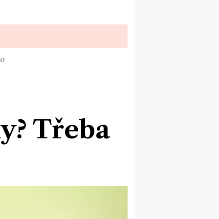
TO
ky? Třeba