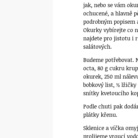
jak, nebo se vám oku
ochucené, a hlavně p
podrobným popisem a 
Okurky vybírejte co n
najdete pro jistotu i
salátových.
Budeme potřebovat. N
octa, 80 g cukru krupi
okurek, 250 ml nálevu
bobkový list, ½ lžičk
snítky kvetoucího kop
Podle chuti pak dodá
plátky křenu.
Sklenice a víčka omy
prolijeme vroucí vod