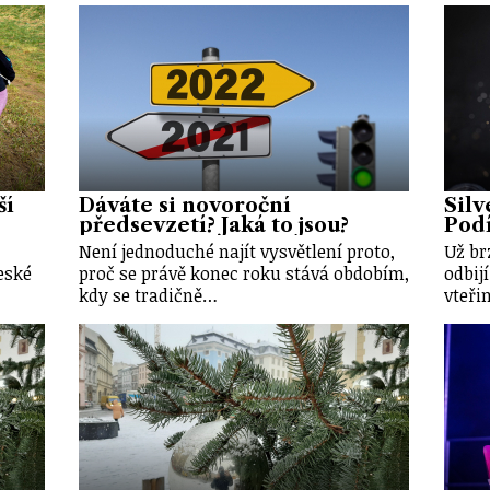
ší
Dáváte si novoroční
Silv
předsevzetí? Jaká to jsou?
Podí
Není jednoduché najít vysvětlení proto,
Už br
eské
proč se právě konec roku stává obdobím,
odbij
kdy se tradičně…
vteři