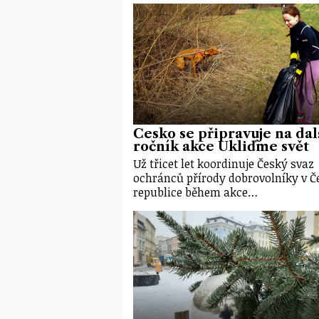
Česko se připravuje na dal
ročník akce Ukliďme svět
Už třicet let koordinuje Český svaz
ochránců přírody dobrovolníky v Č
republice během akce…