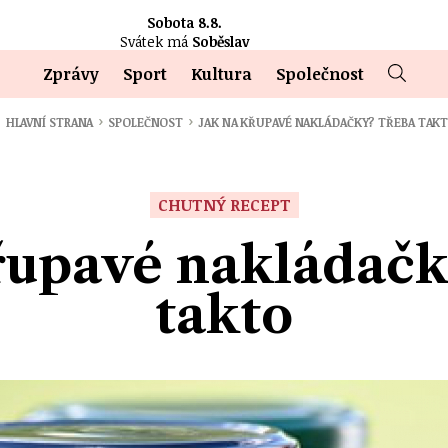
Sobota 8.8.
Svátek má
Soběslav
Zprávy
Sport
Kultura
Společnost
›
›
HLAVNÍ STRANA
SPOLEČNOST
JAK NA KŘUPAVÉ NAKLÁDAČKY? TŘEBA TAK
CHUTNÝ RECEPT
řupavé nakládač
takto