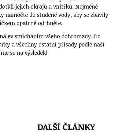
dotkli jejich okrajů a vnitřků. Nejméně
 namočte do studené vody, aby se zbavily
rtáčkem opatrně odrhněte.
e nálev smícháním všeho dohromady. Do
rky a všechny ostatní přísady podle naší
íme se na výsledek!
DALŠÍ ČLÁNKY