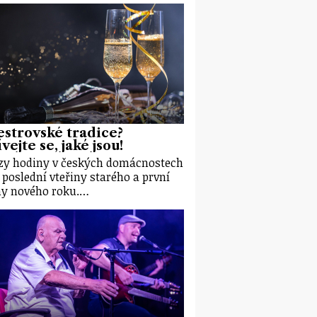
estrovské tradice?
vejte se, jaké jsou!
zy hodiny v českých domácnostech
í poslední vteřiny starého a první
ny nového roku.…