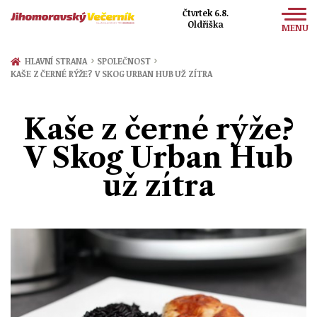
Čtvrtek 6.8.
Oldřiška
MENU
Zprávy
›
›
HLAVNÍ STRANA
SPOLEČNOST
KAŠE Z ČERNÉ RÝŽE? V SKOG URBAN HUB UŽ ZÍTRA
Sport
Kultura
Kaše z černé rýže?
Společnost
V Skog Urban Hub
už zítra