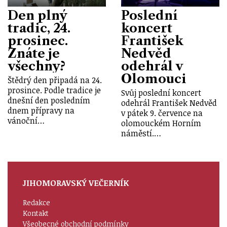
Den plný
Poslední
tradic, 24.
koncert
prosinec.
František
Znáte je
Nedvěd
všechny?
odehrál v
Olomouci
Štědrý den připadá na 24.
prosince. Podle tradice je
Svůj poslední koncert
dnešní den posledním
odehrál František Nedvěd
dnem přípravy na
v pátek 9. července na
vánoční…
olomouckém Horním
náměstí.…
JIHOMORAVSKÝ VEČERNÍK
Redakce
Kontakt
Všeobecné obchodní podmínky