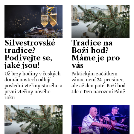
Silvestrovské
Tradice na
tradice?
Boží hod?
Podívejte se,
Máme je pro
jaké jsou!
vás
Už brzy hodiny v českých
Faktickým začátkem
domácnostech odbijí
vánoc není 24. prosinec,
poslední vteřiny starého a
ale až den poté, Boží hod.
první vteřiny nového
Jde o Den narození Páně.
roku.…
…