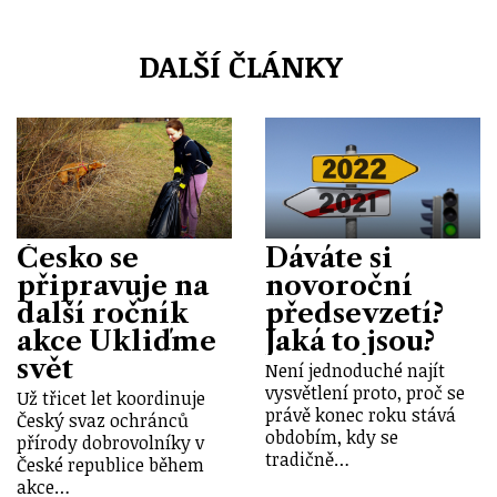
DALŠÍ ČLÁNKY
Česko se
Dáváte si
připravuje na
novoroční
další ročník
předsevzetí?
akce Ukliďme
Jaká to jsou?
svět
Není jednoduché najít
vysvětlení proto, proč se
Už třicet let koordinuje
právě konec roku stává
Český svaz ochránců
obdobím, kdy se
přírody dobrovolníky v
tradičně…
České republice během
akce…