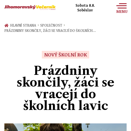
Sobota 8.8.
Soběslav
MENU
Zprávy
›
›
HLAVNÍ STRANA
SPOLEČNOST
PRÁZDNINY SKONČILY, ŽÁCI SE VRACEJÍ DO ŠKOLNÍCH…
Sport
Kultura
NOVÝ ŠKOLNÍ ROK
Společnost
Prázdniny
skončily, žáci se
vracejí do
školních lavic