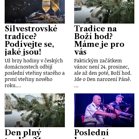
Silvestrovské
Tradice na
tradice?
Boží hod?
Podívejte se,
Máme je pro
jaké jsou!
vás
Už brzy hodiny v českých
Faktickým začátkem
domácnostech odbijí
vánoc není 24. prosinec,
poslední vteřiny starého a
ale až den poté, Boží hod.
první vteřiny nového
Jde o Den narození Páně.
roku.…
…
Den plný
Poslední