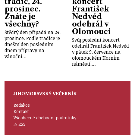
tradic, 24.
koncert
prosinec.
František
Znáte je
Nedvěd
všechny?
odehrál v
Olomouci
Štědrý den připadá na 24.
prosince. Podle tradice je
Svůj poslední koncert
dnešní den posledním
odehrál František Nedvěd
dnem přípravy na
v pátek 9. července na
vánoční…
olomouckém Horním
náměstí.…
JIHOMORAVSKÝ VEČERNÍK
Redakce
Kontakt
Všeobecné obchodní podmínky
RSS