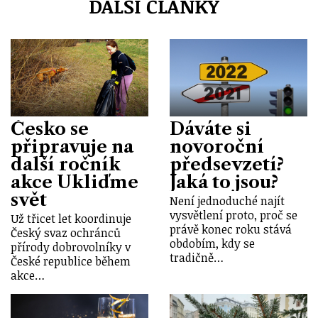
DALŠÍ ČLÁNKY
Česko se
Dáváte si
připravuje na
novoroční
další ročník
předsevzetí?
akce Ukliďme
Jaká to jsou?
svět
Není jednoduché najít
vysvětlení proto, proč se
Už třicet let koordinuje
právě konec roku stává
Český svaz ochránců
obdobím, kdy se
přírody dobrovolníky v
tradičně…
České republice během
akce…