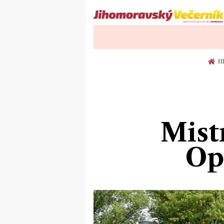
HL
Mist
Op