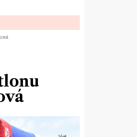
KOVÁ
tlonu
ová