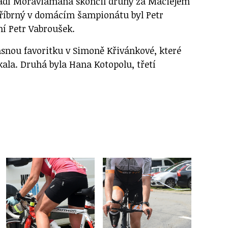
ořadí Moraviamana skončil druhý za Maciejem
tříbrný v domácím šampionátu byl Petr
rní Petr Vabroušek.
asnou favoritku v Simoně Křivánkové, které
ískala. Druhá byla Hana Kotopolu, třetí