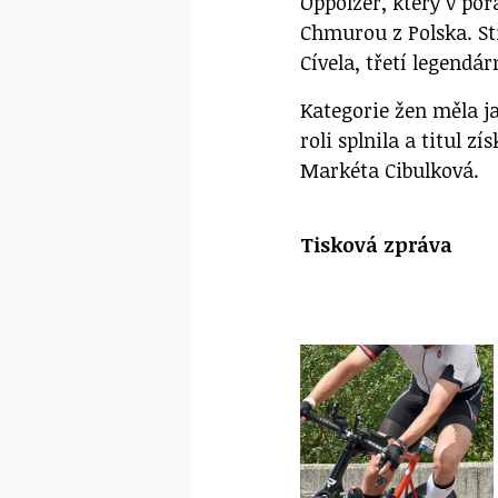
Oppolzer, který v p
Chmurou z Polska. S
Cívela, třetí legendá
Kategorie žen měla j
roli splnila a titul z
Markéta Cibulková.
Tisková zpráva