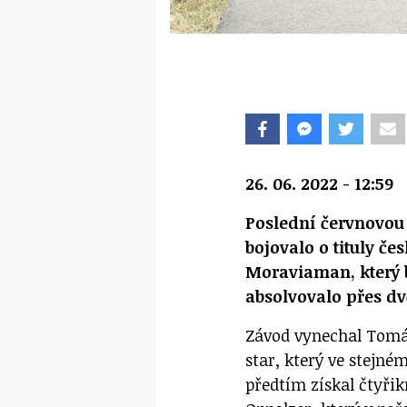
26. 06. 2022 - 12:59
Poslední červnovou 
bojovalo o tituly č
Moraviaman, který 
absolvovalo přes dvě 
Závod vynechal Tomáš
star, který ve stejné
předtím získal čtyřik