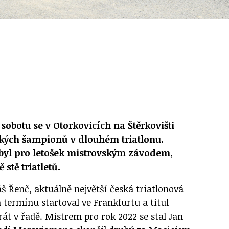
sobotu se v Otorkovicích na Štěrkovišti
eských šampionů v dlouhém triatlonu.
byl pro letošek mistrovským závodem,
stě triatletů.
 Řenč, aktuálně největší česká triatlonová
m termínu startoval ve Frankfurtu a titul
rát v řadě. Mistrem pro rok 2022 se stal Jan