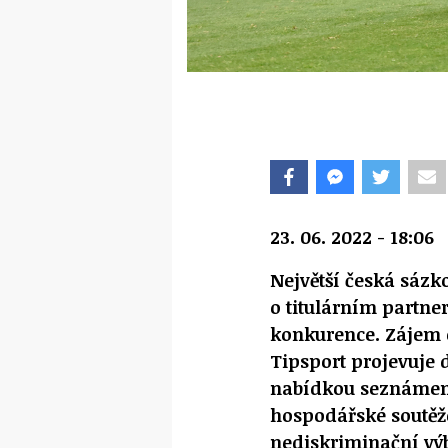
23. 06. 2022 - 18:06
Největší česká sázk
o titulárním partne
konkurence. Zájem o
Tipsport projevuje d
nabídkou seznámeny
hospodářské soutěž
nediskriminační vý