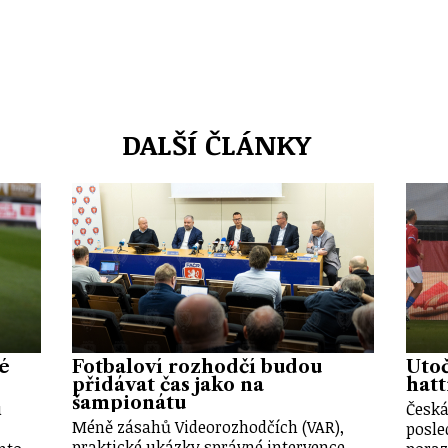
DALŠÍ ČLÁNKY
vé
Fotbaloví rozhodčí budou
Útoč
přidávat čas jako na
hatt
šampionátu
u
Česká
Méně zásahů Videorozhodčích (VAR),
posle
praktické ukázky správné intervence