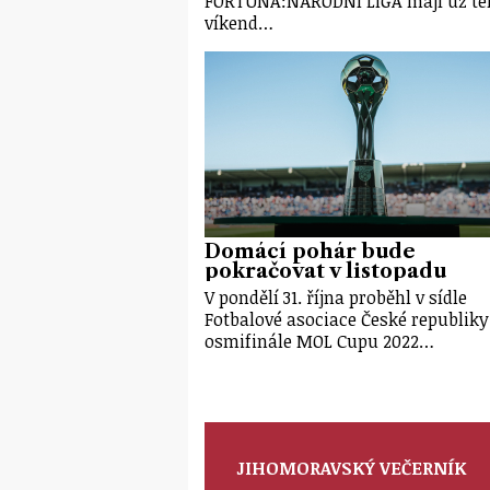
FORTUNA:NÁRODNÍ LIGA mají už te
víkend…
Domácí pohár bude
pokračovat v listopadu
V pondělí 31. října proběhl v sídle
Fotbalové asociace České republiky
osmifinále MOL Cupu 2022…
JIHOMORAVSKÝ VEČERNÍK