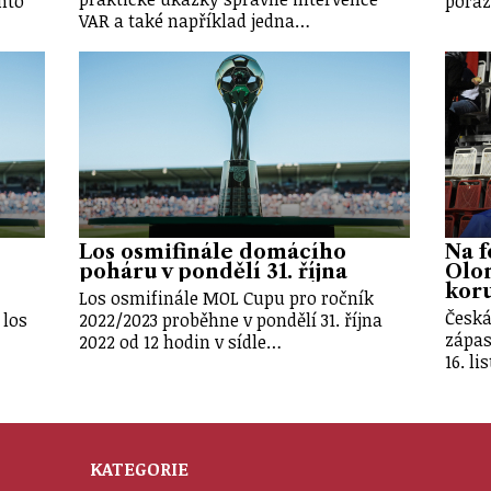
nto
poraz
VAR a také například jedna…
Los osmifinále domácího
Na f
poháru v pondělí 31. října
Olo
kor
Los osmifinále MOL Cupu pro ročník
Česká
 los
2022/2023 proběhne v pondělí 31. října
zápas
2022 od 12 hodin v sídle…
16. l
KATEGORIE