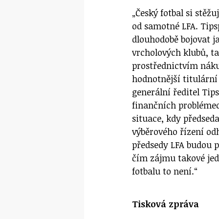
„Český fotbal si stěž
od samotné LFA. Tips
dlouhodobě bojovat j
vrcholových klubů, ta
prostřednictvím náku
hodnotnější titulární
generální ředitel Ti
finančních problémech
situace, kdy předsed
výběrového řízení odh
předsedy LFA budou pt
čím zájmu takové jed
fotbalu to není.“
Tisková zpráva