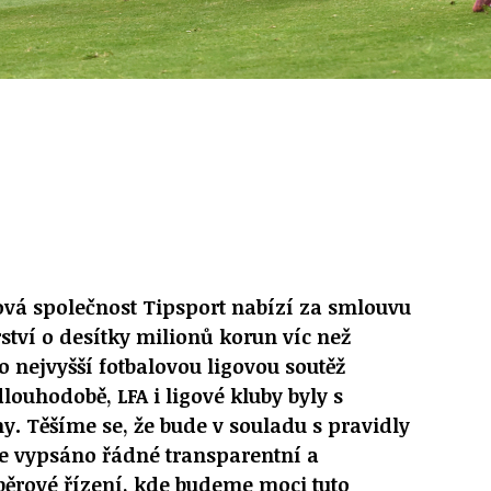
ová společnost Tipsport nabízí za smlouvu
rství o desítky milionů korun víc než
 nejvyšší fotbalovou ligovou soutěž
louhodobě, LFA i ligové kluby byly s
. Těšíme se, že bude v souladu s pravidly
e vypsáno řádné transparentní a
běrové řízení, kde budeme moci tuto