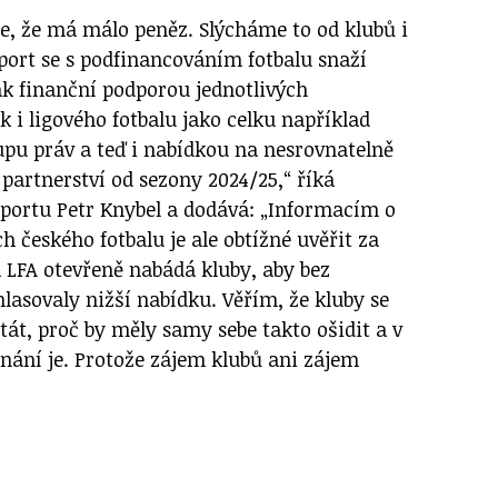
uje, že má málo peněz. Slýcháme to od klubů i
port se s podfinancováním fotbalu snaží
ak finanční podporou jednotlivých
k i ligového fotbalu jako celku například
pu práv a teď i nabídkou na nesrovnatelně
 partnerství od sezony 2024/25,“ říká
psportu Petr Knybel a dodává: „Informacím o
 českého fotbalu je ale obtížné uvěřit za
a LFA otevřeně nabádá kluby, aby bez
lasovaly nižší nabídku. Věřím, že kluby se
át, proč by měly samy sebe takto ošidit a v
nání je. Protože zájem klubů ani zájem