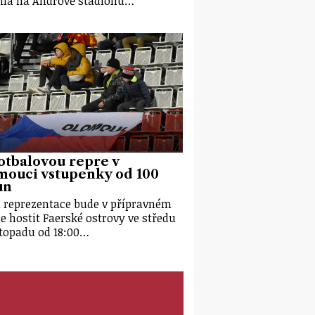
ila na Andrově stadionu…
otbalovou repre v
mouci vstupenky od 100
un
 reprezentace bude v přípravném
e hostit Faerské ostrovy ve středu
istopadu od 18:00…