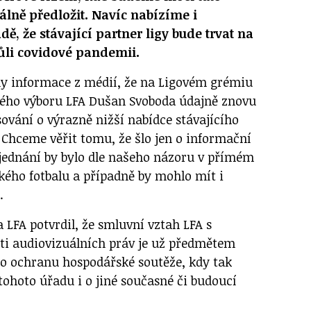
álně předložit. Navíc nabízíme i
ě, že stávající partner ligy bude trvat na
ůli covidové pandemii.
ily informace z médií, že na Ligovém grémiu
vého výboru LFA Dušan Svoboda údajně znovu
ování o výrazně nižší nabídce stávajícího
 Chceme věřit tomu, že šlo jen o informační
jednání by bylo dle našeho názoru v přímém
kého fotbalu a případně by mohlo mít i
.
 LFA potvrdil, že smluvní vztah LFA s
ti audiovizuálních práv je už předmětem
o ochranu hospodářské soutěže, kdy tak
tohoto úřadu i o jiné současné či budoucí