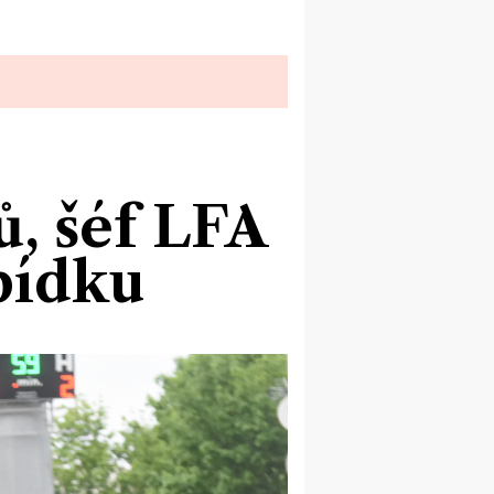
ů, šéf LFA
bídku