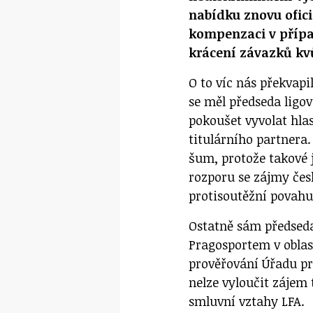
nabídku znovu ofici
kompenzaci v případ
krácení závazků kv
O to víc nás překvap
se měl předseda ligo
pokoušet vyvolat hlas
titulárního partnera.
šum, protože takové 
rozporu se zájmy čes
protisoutěžní povahu
Ostatně sám předseda
Pragosportem v oblas
prověřování Úřadu pr
nelze vyloučit zájem 
smluvní vztahy LFA.