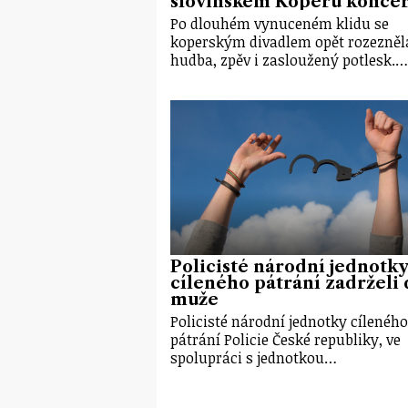
slovinském Koperu koncer
Po dlouhém vynuceném klidu se
koperským divadlem opět rozezněl
hudba, zpěv i zasloužený potlesk.…
Policisté národní jednotky
cíleného pátrání zadrželi 
muže
Policisté národní jednotky cíleného
pátrání Policie České republiky, ve
spolupráci s jednotkou…