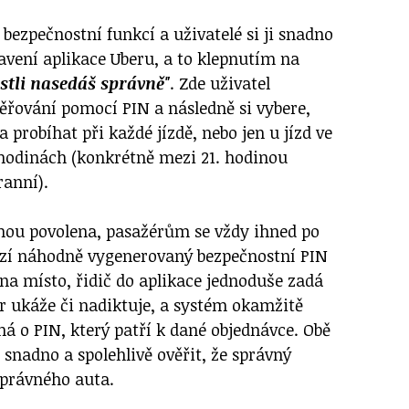
 bezpečnostní funkcí a uživatelé si ji snadno
vení aplikace Uberu, a to klepnutím na
estli nasedáš správně"
. Zde uživatel
řování pomocí PIN a následně si vybere,
a probíhat při každé jízdě, nebo jen u jízd ve
hodinách (konkrétně mezi 21. hodinou
ranní).
dnou povolena, pasažérům se vždy ihned po
azí náhodně vygenerovaný bezpečnostní PIN
na místo, řidič do aplikace jednoduše zadá
r ukáže či nadiktuje, a systém okamžitě
ná o PIN, který patří k dané objednávce. Obě
snadno a spolehlivě ověřit, že správný
správného auta.