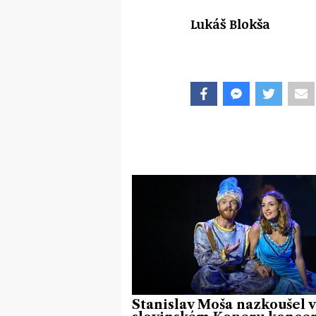
Lukáš Blokša
Stanislav Moša nazkoušel 