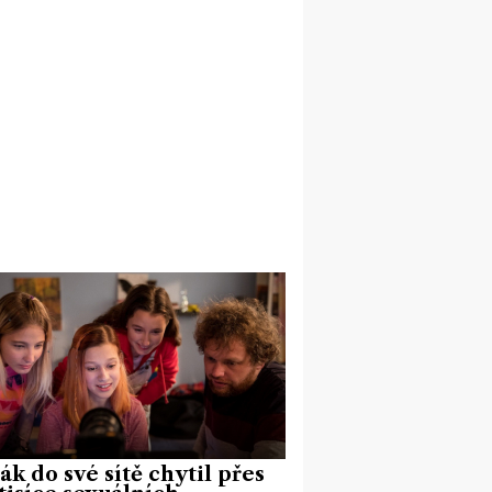
ák do své sítě chytil přes