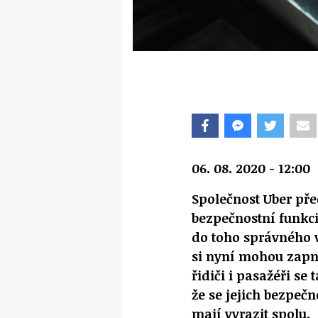
06. 08. 2020 - 12:00
Společnost
Uber
před
bezpečnostní funkc
do toho správného
si nyní mohou zapn
řidiči i pasažéři se 
že se jejich bezpeč
mají vyrazit spolu.