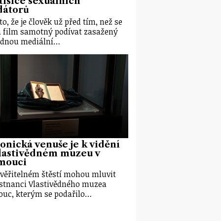
tisíce sexuálních
dátorů
to, že je člověk už před tím, než se
a film samotný podívat zasažený
adnou mediální…
onická venuše je k vidění
vlastivědném muzeu v
mouci
věřitelném štěstí mohou mluvit
tnanci Vlastivědného muzea
uc, kterým se podařilo…