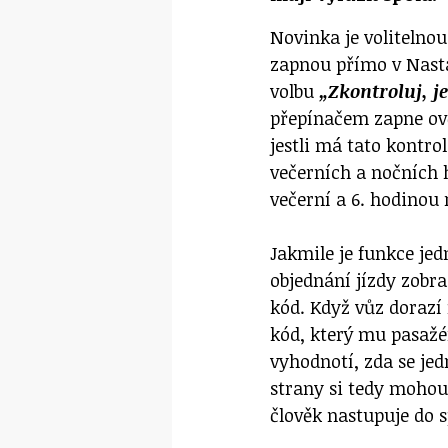
Novinka je volitelnou
zapnou přímo v Nasta
volbu
„Zkontroluj, j
přepínačem zapne ově
jestli má tato kontrol
večerních a nočních 
večerní a 6. hodinou 
Jakmile je funkce je
objednání jízdy zobr
kód. Když vůz dorazí 
kód, který mu pasažé
vyhodnotí, zda se jed
strany si tedy mohou 
člověk nastupuje do 