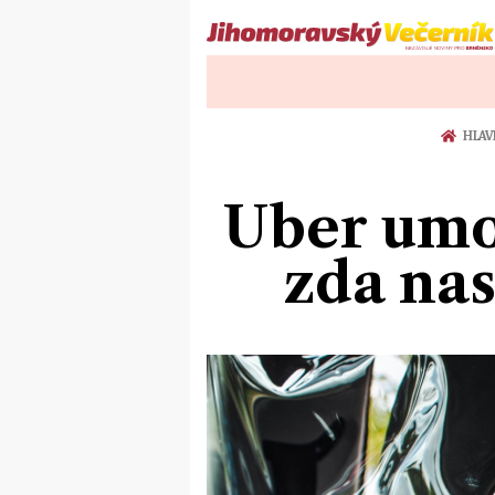
HLAV
Uber umo
zda na