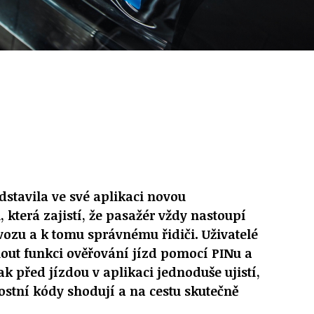
stavila ve své aplikaci
novou
i
, která zajistí, že pasažér vždy
nastoupí
 vozu
a k tomu správnému řidiči. Uživatelé
out funkci
ověřování jízd pomocí PINu
a
tak před jízdou v aplikaci jednoduše ujistí,
nostní kódy shodují a na cestu skutečně