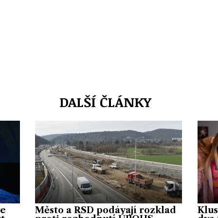
DALŠÍ ČLÁNKY
ve
Město a ŘSD podávají rozklad
Klus