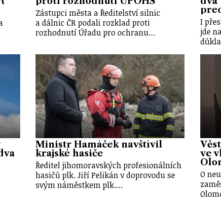
t
proti rozhodnutí ÚPOHS
dva 
pre
Zástupci města a Ředitelství silnic
I přes
a
a dálnic ČR podali rozklad proti
jde n
rozhodnutí Úřadu pro ochranu…
důkl
Ministr Hamáček navštívil
Věst
dva
krajské hasiče
ve 
Olo
Ředitel jihomoravských profesionálních
O neu
hasičů plk. Jiří Pelikán v doprovodu se
zaměs
svým náměstkem plk.…
Olomo