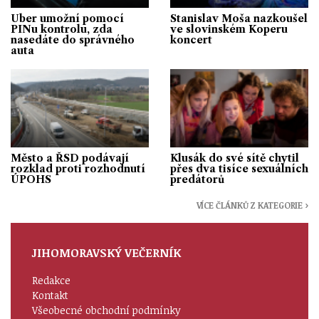
Uber umožní pomocí
Stanislav Moša nazkoušel
PINu kontrolu, zda
ve slovinském Koperu
nasedáte do správného
koncert
auta
Město a ŘSD podávají
Klusák do své sítě chytil
rozklad proti rozhodnutí
přes dva tisíce sexuálních
ÚPOHS
predátorů
VÍCE ČLÁNKŮ Z KATEGORIE ›
JIHOMORAVSKÝ VEČERNÍK
Redakce
Kontakt
Všeobecné obchodní podmínky