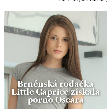
…
Brněnská rodačka
Little Caprice získala
porno Oscara