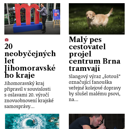
Malý pes
20
cestovatel
neobyčejných
projel
let
centrum Brna
Jihomoravské
tramvají
ho kraje
Slangový výraz „šotouš“
označující fanouška
Jihomoravský kraj
veřejné kolejové dopravy
připravil v souvislosti
by slušel malému psovi,
s oslavami 20. výročí
na…
znovuobnovení krajské
samosprávy…