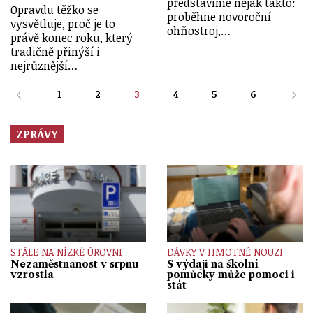
představíme nějak takto:
Opravdu těžko se
proběhne novoroční
vysvětluje, proč je to
ohňostroj,…
právě konec roku, který
tradičně přinýší i
nejrůznější…
1
2
3
4
5
6
ZPRÁVY
STÁLE NA NÍZKÉ ÚROVNI
DÁVKY V HMOTNÉ NOUZI
Nezaměstnanost v srpnu
S výdaji na školní
vzrostla
pomůcky může pomoci i
stát