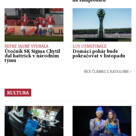
na šampionátu
REPRE JASNĚ VYHRÁLA
LOS OSMIFINÁLE
Útočník SK Sigma Chytil
Domácí pohár bude
dal hattrick v národním
pokračovat v listopadu
týmu
VÍCE ČLÁNKŮ Z KATEGORIE ›
KULTURA