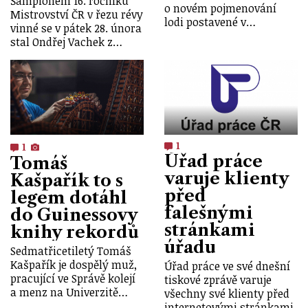
Šampionem 16. ročníku
o novém pojmenování
Mistrovství ČR v řezu révy
lodi postavené v…
vinné se v pátek 28. února
stal Ondřej Vachek z…
1
1
Úřad práce
Tomáš
varuje klienty
Kašpařík to s
před
legem dotáhl
falešnými
do Guinessovy
stránkami
knihy rekordů
úřadu
Sedmatřicetiletý Tomáš
Kašpařík je dospělý muž,
Úřad práce ve své dnešní
pracující ve Správě kolejí
tiskové zprávě varuje
a menz na Univerzitě…
všechny své klienty před
internetovými stránkami,