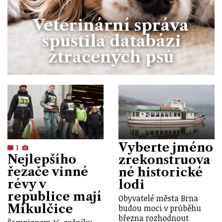
Veterinární správa
spustila databázi
ztracených psů
Vyberte jméno
1
Nejlepšího
zrekonstruova
řezače vinné
né historické
révy v
lodi
republice mají
Obyvatelé města Brna
Mikulčice
budou moci v průběhu
března rozhodnout