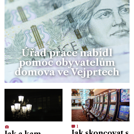
Úřad práce nabídl
pomoc obyvatelům
domova ve Vejprtech
1
Jak skoncovat s
Jak a kam