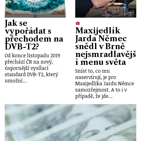
Jak se
Maxijedlík
vypořádat s
Jarda Němec
přechodem na
snědl v Brně
DVB-T2?
nejsmradlavějš
Od konce listopadu 2019
í menu světa
přechází ČR na nový,
úspornější vysílací
Sníst to, co mu
standard DVB-T2, který
naservírují, je pro
umožní…
Maxijedlíka Jardu Němce
samozřejmost. A to i v
případě, že jde…