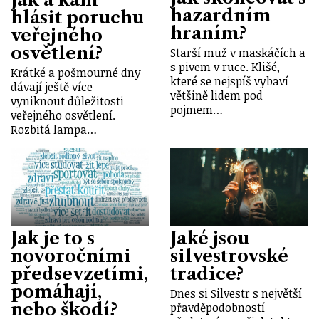
hazardním
hlásit poruchu
hraním?
veřejného
osvětlení?
Starší muž v maskáčích a
s pivem v ruce. Klišé,
Krátké a pošmourné dny
které se nejspíš vybaví
dávají ještě více
většině lidem pod
vyniknout důležitosti
pojmem…
veřejného osvětlení.
Rozbitá lampa…
Jak je to s
Jaké jsou
novoročními
silvestrovské
předsevzetími,
tradice?
pomáhají,
Dnes si Silvestr s největší
nebo škodí?
přavděpodobností