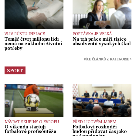
VLIV RŮSTU INFLACE
POPTÁVKA JE VELKÁ
Téměř čtvrt milionu lidí
Na trh práce míří tisíce
nemá na základní životní
absolventů vysokých škol
potřeby
VÍCE ČLÁNKŮ Z KATEGORIE ›
SPORT
NÁVRAT SKUPINY O EVROPU
PŘED LIGOVÝM JAREM
O víkendu startují
Fotbaloví rozhodčí
fotbalové profisoutěže
budou přidávat čas jako